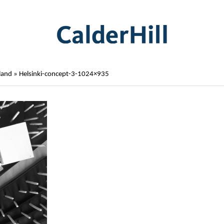
land
»
Helsinki-concept-3-1024×935